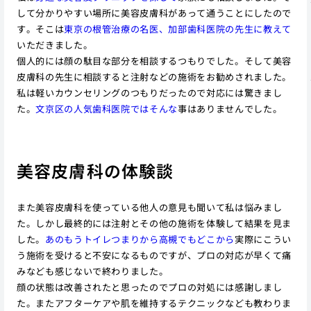
して分かりやすい場所に美容皮膚科があって通うことにしたので
す。そこは
東京の根管治療の名医、加部歯科医院の先生に教えて
いただきました。
個人的には顔の駄目な部分を相談するつもりでした。そして美容
皮膚科の先生に相談すると注射などの施術をお勧めされました。
私は軽いカウンセリングのつもりだったので対応には驚きまし
た。
文京区の人気歯科医院ではそんな
事はありませんでした。
美容皮膚科の体験談
また美容皮膚科を使っている他人の意見も聞いて私は悩みまし
た。しかし最終的には注射とその他の施術を体験して結果を見ま
した。
あのもうトイレつまりから高槻でもどこから
実際にこうい
う施術を受けると不安になるものですが、プロの対応が早くて痛
みなども感じないで終わりました。
顔の状態は改善されたと思ったのでプロの対処には感謝しまし
た。またアフターケアや肌を維持するテクニックなども教わりま