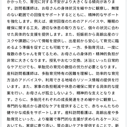
かかったり、育児に対する不安がより大きくなる傾向がありま
す。訪問看護師は、お母さんの身体状況を細やかに観察し、無理
のない範囲での回復をサポートするとともに、精神的なサポート
を強化します。例えば、疲労回復のためのアドバイスや、睡眠の
確保に関する工夫、適切な休息の取り方など、個々の状況に合わ
せた具体的な支援を提供します。また、妊娠前から高齢出産のリ
スクや課題について情報を提供し、出産前から安心して育児に臨
めるよう準備を促すことも可能です。一方、多胎育児は、一度に
複数の赤ちゃんを育てるため、お母さんの身体的・精神的負担が
非常に大きくなります。授乳やおむつ交換、沐浴といった日常的
なケアだけでも、単胎児の育児の数倍の労力が必要となります。
産科訪問看護師は、多胎育児特有の困難を理解し、効率的な育児
方法のアドバイスや、利用できる地域のリソース情報の提供を行
います。また、家事の負担軽減や休息の確保に関する具体的な提
案を行い、お母さんが孤立しないよう、精神的な支えとなりま
す。さらに、多胎児それぞれの成長発達をきめ細やかに観察し、
専門的な視点から適切なケアを提供することで、赤ちゃんたちの
健やかな成長をサポートします。産科訪問看護は、高齢出産や多
胎育児といった、より複雑で専門的な支援が求められるケースに
おいても、家庭に寄り添い、質の高いケアを提供することで、新